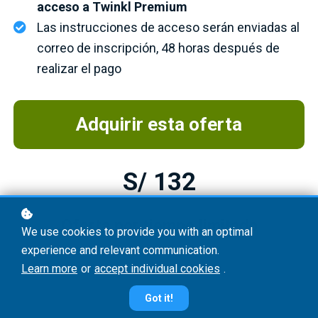
acceso a Twinkl Premium
Las instrucciones de acceso serán enviadas al
correo de inscripción, 48 horas después de
realizar el pago
Adquirir esta oferta
S/ 132
Oferta por tiempo limitado
We use cookies to provide you with an optimal
experience and relevant communication.
Learn more
or
accept individual cookies
.
0
3
Got it!
Days